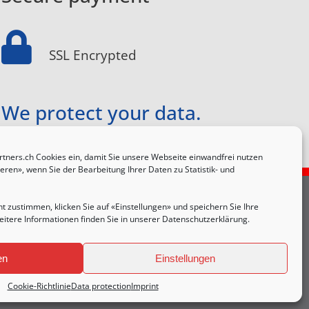
SSL Encrypted
We protect your data.
tners.ch Cookies ein, damit Sie unsere Webseite einwandfrei nutzen
ieren», wenn Sie der Bearbeitung Ihrer Daten zu Statistik- und
ht zustimmen, klicken Sie auf «Einstellungen» und speichern Sie Ihre
Data protection
itere Informationen finden Sie in unserer
Datenschutzerklärung
.
Sitemap
Imprint
T&C
en
Einstellungen
Cookie-Richtlinie
Data protection
Imprint