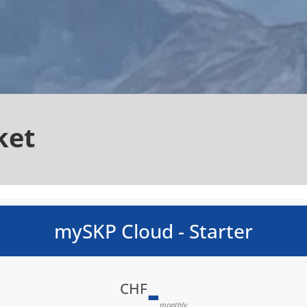
ket
mySKP Cloud - Starter
-
CHF
monthly