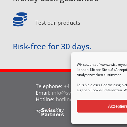
Test our products
Risk-free for 30 days.
Wir setzen auf www.swisskeypar
können. Klicken Sie auf «Akzept
Analysezwecken zustimmen.
Falls Sie dieser Bearbeitung nic
Telephone: +41 71 520 47 06
eigenen Cookie-Präferenzen. We
Email:
info@swisskeypartners.ch
Hotline:
hotline@swisskeypartners.ch
Akzeptier