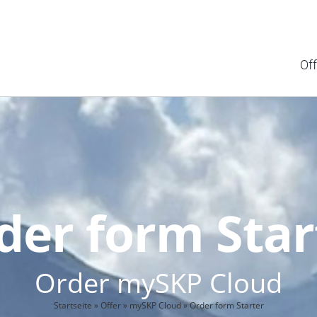
Off
der form Star
Order mySKP Cloud
Startseite
»
Offer
»
mySKP Cloud
»
Order form Starter