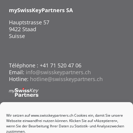
mySwissKeyPartners SA
Hauptstrasse 57
9422 Staad
Suisse
Téléphone : +41 71 520 47 06
Email:
info@swisskeypartners.ch
Hotline:
hotline@swisskeypartners.ch
Wir setzen auf www.swisskeypartners.ch Cookies ein, damit Sie unsere
Webseite einwandfrei nutzen können. Klicken Sie auf «Akzeptieren»,
Déclaration de confidentialité
wenn Sie der Bearbeitung Ihrer Daten zu Statistik- und Analysezwecken
Sitemap
zustimmen.